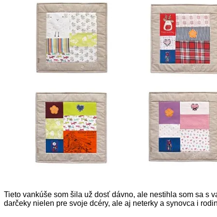
Tieto vankúše som šila už dosť dávno, ale nestihla som sa s va
darčeky nielen pre svoje dcéry, ale aj neterky a synovca i ro