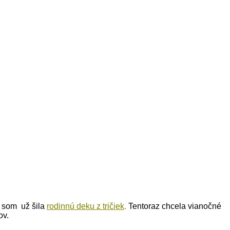
j som už šila
rodinnú deku z tričiek
.
Tentoraz chcela vianočné
ov.