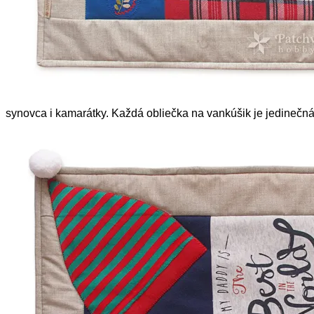
synovca i kamarátky. Každá obliečka na vankúšik je jedinečná