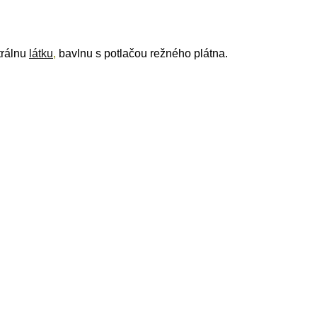
trálnu
látku
,
bavlnu s potlačou režného plátna.