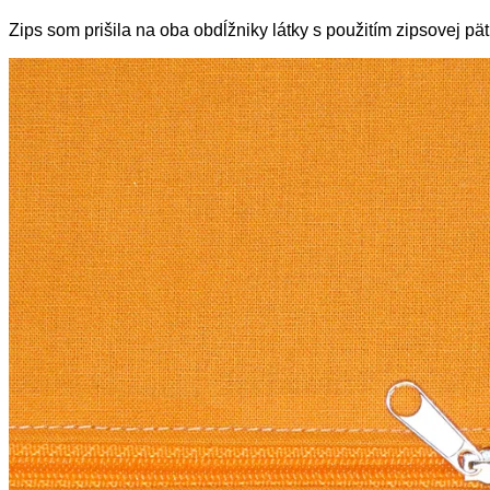
Zips som prišila na oba obdĺžniky látky s použitím zipsovej pät