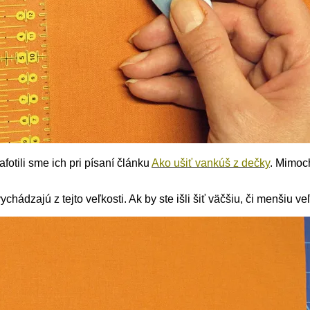
fotili sme ich pri písaní článku
Ako ušiť vankúš z dečky
. Mimoc
hádzajú z tejto veľkosti. Ak by ste išli šiť väčšiu, či menšiu ve