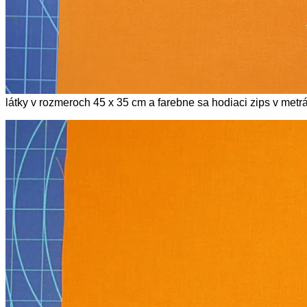
látky v rozmeroch 45 x 35 cm a farebne sa hodiaci zips v metrá