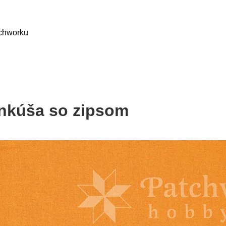
tchworku
ankúša so zipsom