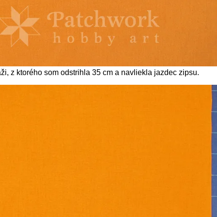
ži, z ktorého som odstrihla 35 cm a navliekla jazdec zipsu.