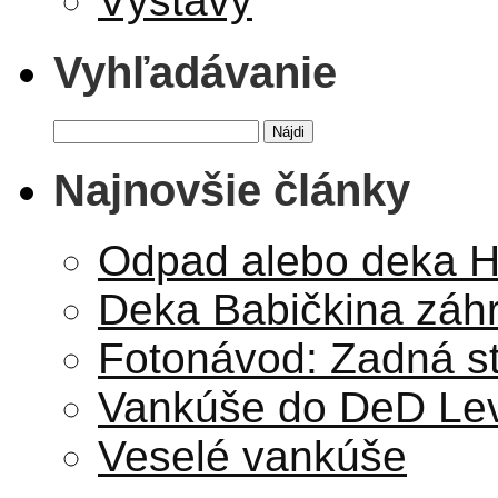
Výstavy
Vyhľadávanie
Hľadať:
Najnovšie články
Odpad alebo deka Hv
Deka Babičkina záh
Fotonávod: Zadná s
Vankúše do DeD Lev
Veselé vankúše