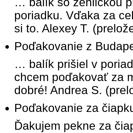
… balík so žehličkou p
poriadku. Vďaka za ce
si to. Alexey T. (prelož
Poďakovanie z Budape
… balík prišiel v pori
chcem poďakovať za m
dobré! Andrea S. (prel
Poďakovanie za čiapku
Ďakujem pekne za čiap