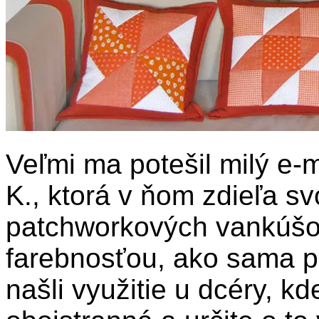
Veľmi ma potešil milý e-m
K., ktorá v ňom zdieľa sv
patchworkových vankúšov
farebnosťou, ako sama pí
našli využitie u dcéry, kd