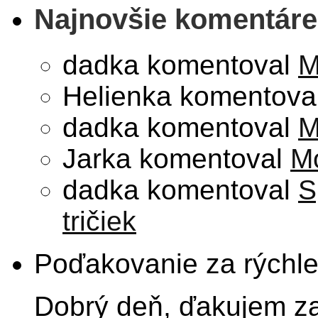
Najnovšie komentáre
dadka
komentoval
M
Helienka
komentova
dadka
komentoval
M
Jarka
komentoval
Mo
dadka
komentoval
S
tričiek
Poďakovanie za rýchl
Dobrý deň, ďakujem za