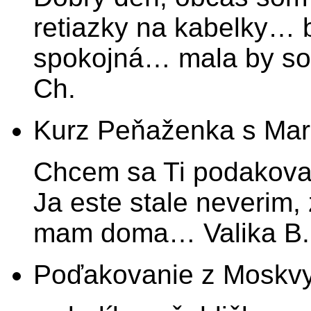
retiazky na kabelky… 
spokojná… mala by som
Ch.
Kurz Peňaženka s Ma
Chcem sa Ti podakovat
Ja este stale neverim,
mam doma… Valika B.
Poďakovanie z Moskv