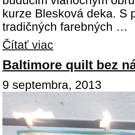
budúcim vianočným obrus
kurze Blesková deka. S p
tradičných farebných …
Čítať viac
Baltimore quilt bez n
9 septembra, 2013