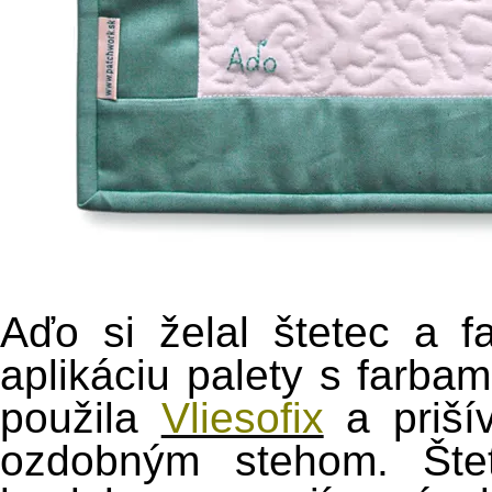
Aďo si želal štetec a 
aplikáciu palety s farba
použila
Vliesofix
a priší
ozdobným stehom. Štet