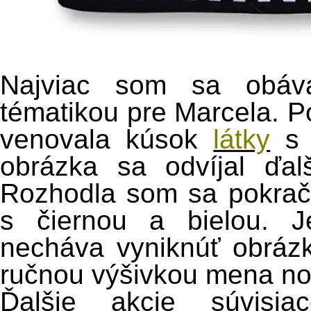
Najviac som sa obáva
tématikou pre Marcela. P
venovala kúsok
látky
s 
obrázka sa odvíjal ďalš
Rozhodla som sa pokračo
s čiernou a bielou. J
necháva vyniknúť obrázk
ručnou výšivkou mena no
Ďalšie akcie súvisi