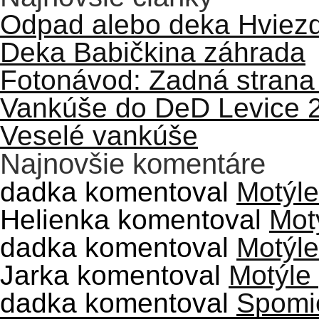
Odpad alebo deka Hviezd
Deka Babičkina záhrada
Fotonávod: Zadná strana
Vankúše do DeD Levice 
Veselé vankúše
Najnovšie komentáre
dadka
komentoval
Motýle
Helienka
komentoval
Mot
dadka
komentoval
Motýle
Jarka
komentoval
Motýle
dadka
komentoval
Spomie