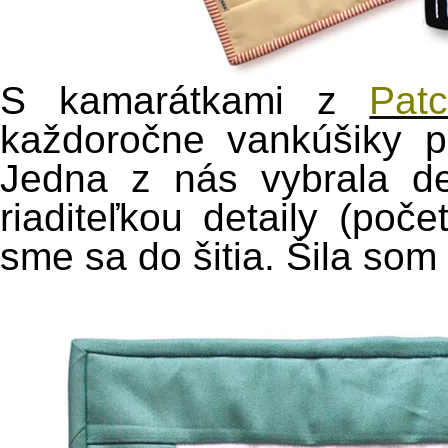
S kamarátkami z
Pat
každoročne vankúšiky p
Jedna z nás vybrala d
riaditeľkou detaily (poče
sme sa do šitia. Šila som 