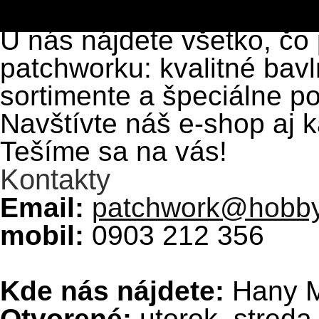
Patchwork hobby art
Poďakovanie za kontakt na opravára šijacích strojov.
P. S. Musím poďakovať aj za kontakt, ktorý ste mi dali na pána 
spokojná. Frederika B.
U nás nájdete všetko, čo 
patchworku: kvalitné bavl
sortimente a špeciálne p
Navštívte náš e-shop aj 
Tešíme sa na vás!
Kontakty
Email:
patchwork@hobby
mobil:
0903 212 356
Kde nás nájdete:
Hany Me
Otvorené:
utorok, streda,