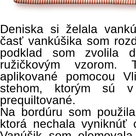
Deniska si želala vankú
časť vankúšika som rozde
podklad som zvolila
ružičkovým vzorom. 
aplikované pomocou Vl
stehom, ktorým sú v
prequiltované.
Na bordúru som použila 
ktorá nechala vyniknúť 
Vanúšik som olemovala