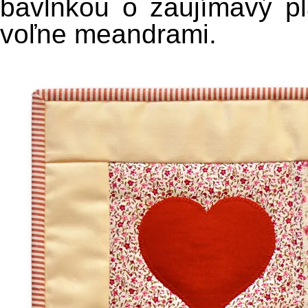
bavlnkou o zaujímavý pla
voľne meandrami.