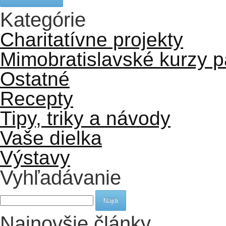
Kategórie
Charitatívne projekty
Mimobratislavské kurzy 
Ostatné
Recepty
Tipy, triky a návody
Vaše dielka
Výstavy
Vyhľadávanie
Hľadať:
Najnovšie články