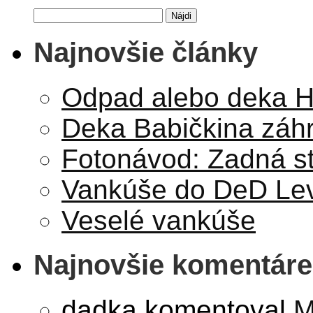
Hľadať:
Najnovšie články
Odpad alebo deka Hv
Deka Babičkina záh
Fotonávod: Zadná s
Vankúše do DeD Lev
Veselé vankúše
Najnovšie komentáre
dadka
komentoval
M