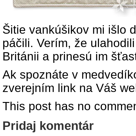
Šitie vankúšikov mi išlo
páčili. Verím, že ulahodi
Británii a prinesú im šťas
Ak spoznáte v medvedíko
zverejním link na Váš we
This post has no comments
Pridaj komentár