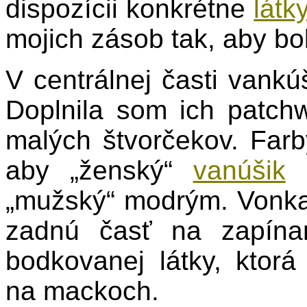
dispozícii konkrétne
látk
mojich zásob tak, aby bo
V centrálnej časti vank
Doplnila som ich patch
malých štvorčekov. Far
aby „ženský“
vanúšik
p
„mužský“ modrým. Vonkaj
zadnú časť na zapínan
bodkovanej látky, ktorá
na mackoch.