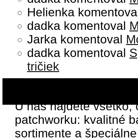
Helienka
komentova
dadka
komentoval
M
Jarka
komentoval
Mo
dadka
komentoval
S
tričiek
Poďakovanie za kontakt na opravára šijacích strojov.
Patchwork hobby art
P. S. Musím poďakovať aj za kontakt, ktorý ste mi dali na pána
spokojná. Frederika B.
U nás nájdete všetko, č
patchworku: kvalitné b
sortimente a špeciáln