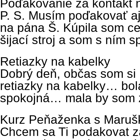
Poďakovanie za kontakt na
P. S. Musím poďakovať aj 
na pána Š. Kúpila som ce
šijací stroj a som s ním s
Retiazky na kabelky
Dobrý deň, občas som si
retiazky na kabelky… bol
spokojná… mala by som z
Kurz Peňaženka s Maruš
Chcem sa Ti podakovat za