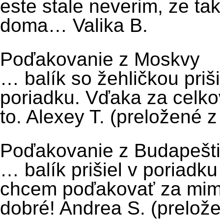
este stale neverim, ze t
doma… Valika B.
Poďakovanie z Moskvy
… balík so žehličkou priš
poriadku. Vďaka za celko
to. Alexey T. (preložené z
Poďakovanie z Budapešt
… balík prišiel v poriad
chcem poďakovať za mim
dobré! Andrea S. (prelože