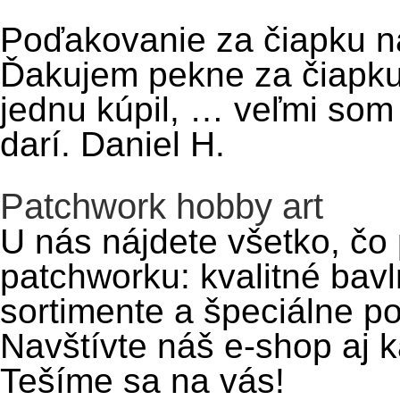
Poďakovanie za čiapku n
Ďakujem pekne za čiapku,
jednu kúpil, … veľmi so
darí. Daniel H.
Patchwork hobby art
U nás nájdete všetko, čo 
patchworku: kvalitné bavl
sortimente a špeciálne p
Navštívte náš e-shop aj 
Tešíme sa na vás!