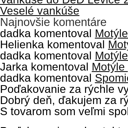
Veselé vankúše
Najnovšie komentáre
dadka
komentoval
Motýle
Helienka
komentoval
Mot
dadka
komentoval
Motýle
Jarka
komentoval
Motýle
dadka
komentoval
Spomie
Poďakovanie za rýchle v
Dobrý deň, ďakujem za rý
S tovarom som veľmi spok