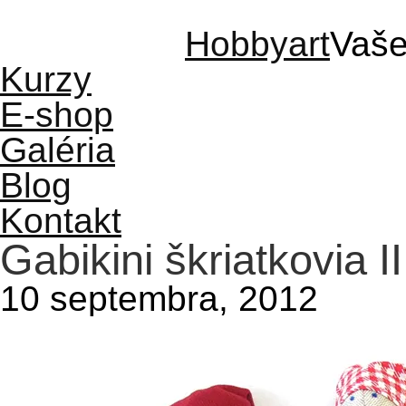
Hobbyart
Vaše
Kurzy
E-shop
Galéria
Blog
Kontakt
Gabikini škriatkovia II
10 septembra, 2012