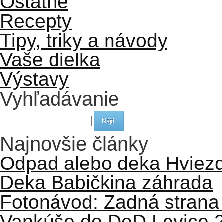
Ostatné
Recepty
Tipy, triky a návody
Vaše dielka
Výstavy
Vyhľadávanie
Hľadať:
Najnovšie články
Odpad alebo deka Hviezd
Deka Babičkina záhrada
Fotonávod: Zadná strana
Vankúše do DeD Levice 