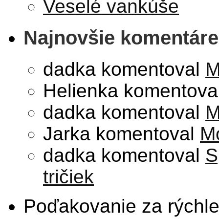
Veselé vankúše
Najnovšie komentáre
dadka
komentoval
M
Helienka
komentova
dadka
komentoval
M
Jarka
komentoval
Mo
dadka
komentoval
S
tričiek
Poďakovanie za rýchl