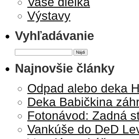
Vaše dielka
Výstavy
Vyhľadávanie
Hľadať:
Najnovšie články
Odpad alebo deka Hv
Deka Babičkina záh
Fotonávod: Zadná s
Vankúše do DeD Lev