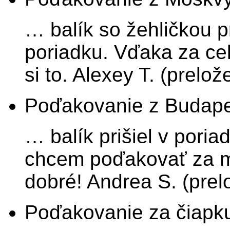
… balík so žehličkou p
poriadku. Vďaka za ce
si to. Alexey T. (prelož
Poďakovanie z Budape
… balík prišiel v pori
chcem poďakovať za m
dobré! Andrea S. (prel
Poďakovanie za čiapku