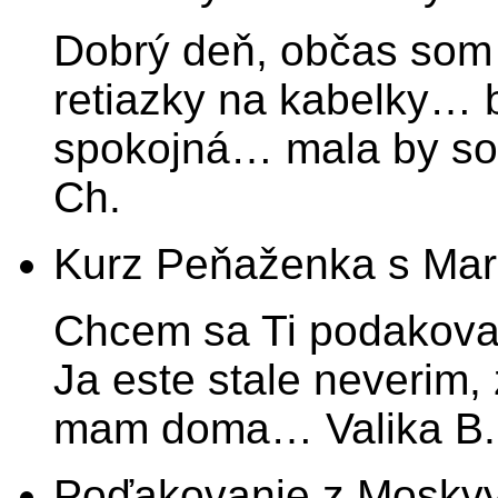
Dobrý deň, občas som 
retiazky na kabelky… 
spokojná… mala by som
Ch.
Kurz Peňaženka s Ma
Chcem sa Ti podakovat
Ja este stale neverim,
mam doma… Valika B.
Poďakovanie z Moskv