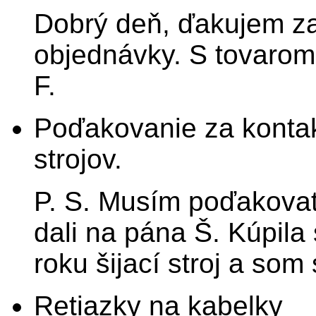
Dobrý deň, ďakujem za
objednávky. S tovarom
F.
Poďakovanie za kontak
strojov.
P. S. Musím poďakovať 
dali na pána Š. Kúpil
roku šijací stroj a som
Retiazky na kabelky