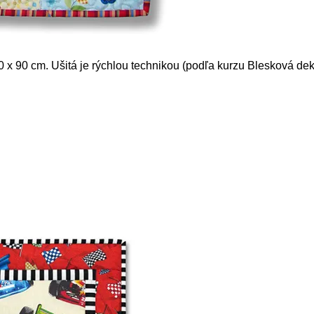
x 90 cm. Ušitá je rýchlou technikou (podľa kurzu Blesková dek