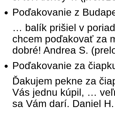
Poďakovanie z Budape
… balík prišiel v pori
chcem poďakovať za m
dobré! Andrea S. (prel
Poďakovanie za čiapku
Ďakujem pekne za čiap
Vás jednu kúpil, … ve
sa Vám darí. Daniel H.