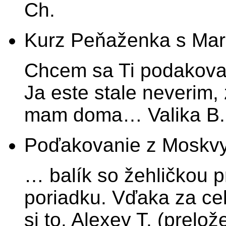
Ch.
Kurz Peňaženka s Ma
Chcem sa Ti podakovat
Ja este stale neverim,
mam doma… Valika B.
Poďakovanie z Moskv
… balík so žehličkou p
poriadku. Vďaka za ce
si to. Alexey T. (prelož