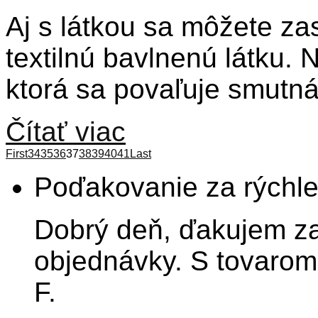
Aj s látkou sa môžete z
textilnú bavlnenú látku.
ktorá sa povaľuje smutn
Čítať viac
First
34
35
36
37
38
39
40
41
Last
Poďakovanie za rýchl
Dobrý deň, ďakujem za
objednávky. S tovarom
F.