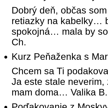
Dobrý deň, občas som 
retiazky na kabelky… 
spokojná… mala by som
Ch.
Kurz Peňaženka s Ma
Chcem sa Ti podakovat
Ja este stale neverim,
mam doma… Valika B.
Poďakovanie z Moskv