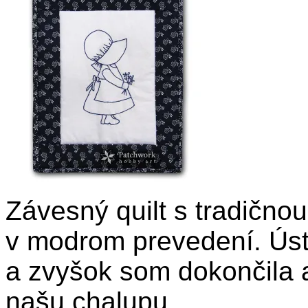
Závesný quilt s tradičn
v modrom prevedení. Úst
a zvyšok som dokončila ak
našu chalupu.