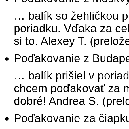
… balík so žehličkou p
poriadku. Vďaka za ce
si to. Alexey T. (prelož
Poďakovanie z Budape
… balík prišiel v pori
chcem poďakovať za m
dobré! Andrea S. (prel
Poďakovanie za čiapku