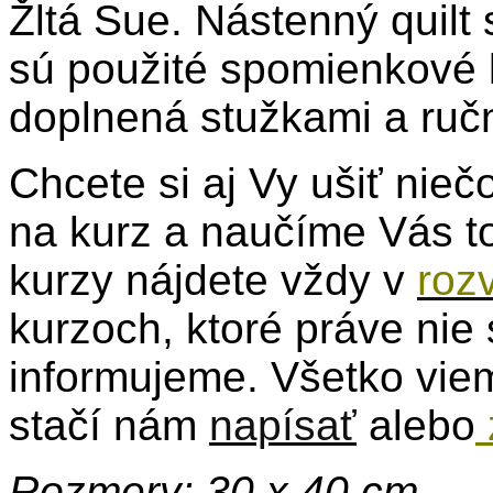
Žltá Sue. Nástenný quilt
sú použité spomienkové l
doplnená stužkami a ruč
Chcete si aj Vy ušiť nie
na kurz a naučíme Vás to
kurzy nájdete vždy v
roz
kurzoch, ktoré práve nie 
informujeme. Všetko vie
stačí nám
napísať
alebo
Rozmery: 30 x 40 cm