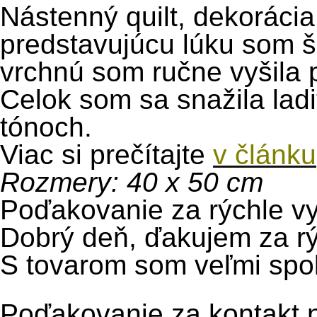
Nástenný quilt, dekoráci
predstavujúcu lúku som ši
vrchnú som ručne vyšila 
Celok som sa snažila ladi
tónoch.
Viac si prečítajte
v článku
Rozmery: 40 x 50 cm
Poďakovanie za rýchle v
Dobrý deň, ďakujem za rý
S tovarom som veľmi spok
Poďakovanie za kontakt na