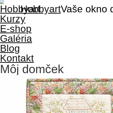
Hobbyart
Vaše okno 
Kurzy
E-shop
Galéria
Blog
Kontakt
Môj domček