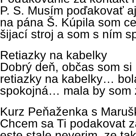
P. S. Musím poďakovať aj 
na pána Š. Kúpila som ce
šijací stroj a som s ním s
Retiazky na kabelky
Dobrý deň, občas som si
retiazky na kabelky… bol
spokojná… mala by som z
Kurz Peňaženka s Maruš
Chcem sa Ti podakovat za
este stale neverim, ze t