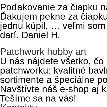
Poďakovanie za čiapku n
Ďakujem pekne za čiapku,
jednu kúpil, … veľmi so
darí. Daniel H.
Patchwork hobby art
U nás nájdete všetko, čo 
patchworku: kvalitné bavl
sortimente a špeciálne p
Navštívte náš e-shop aj 
Tešíme sa na vás!